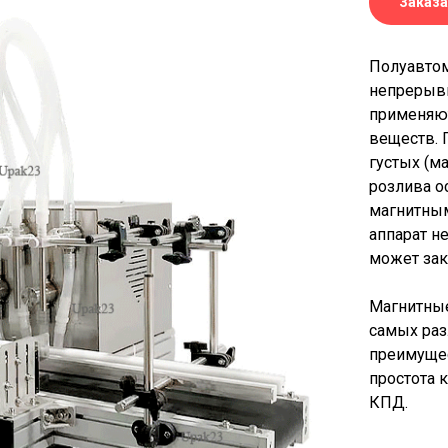
Заказа
Полуавтом
непрерывн
применяют
веществ. 
густых (ма
розлива о
магнитным
аппарат н
может зак
Магнитные
самых ра
преимущес
простота 
КПД.