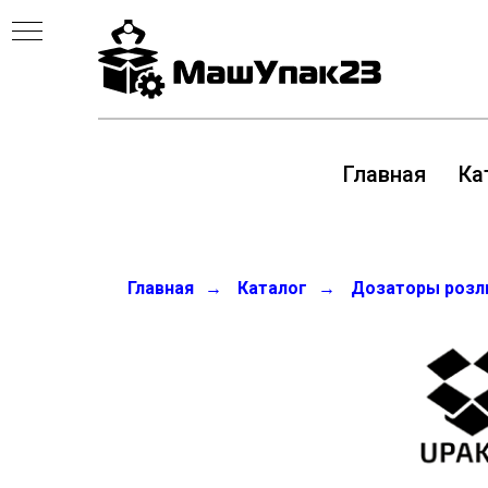
Главная
Ка
Главная
→
Каталог
→
Дозаторы розл
Е
ИИ