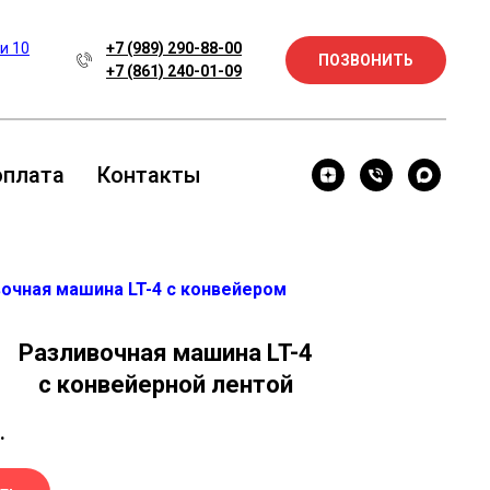
 и 10
+7 (989) 290-88-00
ПОЗВОНИТЬ
+7 (861) 240-01-09
оплата
Контакты
очная машина LT-4 с конвейером
Разливочная машина LT-4
с конвейерной лентой
.