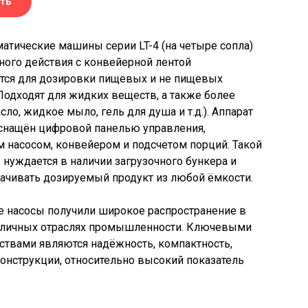
ть
атические машины серии LT-4 (на четыре сопла)
ого действия с конвейерной лентой
ся для дозировки пищевых и не пищевых
Подходят для жидких веществ, а также более
сло, жидкое мыло, гель для душа и т.д.). Аппарат
снащён цифровой панелью управления,
 насосом, конвейером и подсчетом порций. Такой
е нуждается в наличии загрузочного бункера и
ачивать дозируемый продукт из любой ёмкости.
 насосы получили широкое распространение в
зличных отраслях промышленности. Ключевыми
твами являются надёжность, компактность,
конструкции, относительно высокий показатель