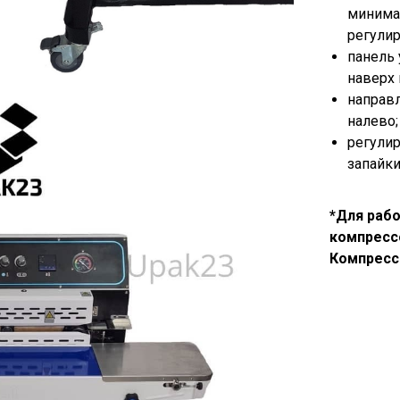
минима
регулир
панель 
наверх 
направл
налево;
регулир
запайки
*Для раб
компресс
Компресс