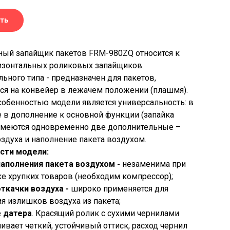
ть
ый запайщик пакетов FRM-980ZQ относится к
изонтальных роликовых запайщиков.
льного типа - предназначен для пакетов,
я на конвейер в лежачем положении (плашмя).
собенностью модели является универсальность: в
 в дополнение к основной функции (запайка
имеются одновременно две дополнительные –
оздуха и наполнение пакета воздухом.
сти модели:
наполнения пакета воздухом -
незаменима при
е хрупких товаров (необходим компрессор);
откачки воздуха -
широко применяется для
я излишков воздуха из пакета;
е
датера
. Красящий ролик с сухими чернилами
ивает четкий, устойчивый оттиск, расход чернил