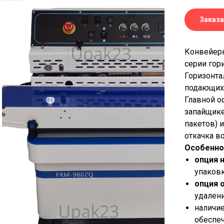
Заказа
Конвейерн
серии гор
Горизонта
подающихс
Главной о
запайщике
пакетов) 
откачка в
Особенно
опция 
упаковк
опция 
удалени
наличи
обеспеч