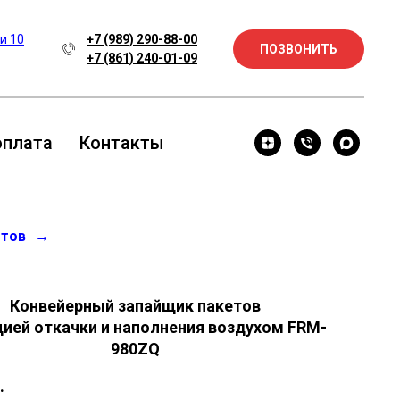
 и 10
+7 (989) 290-88-00
ПОЗВОНИТЬ
+7 (861) 240-01-09
оплата
Контакты
етов
→
Конвейерный запайщик пакетов
цией откачки и наполнения воздухом FRM-
980ZQ
.