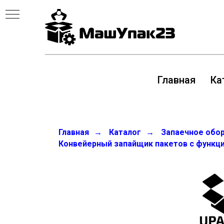
Главная
Ка
Главная
→
Каталог
→
Запаечное обо
Конвейерный запайщик пакетов с функци
Е
ИИ