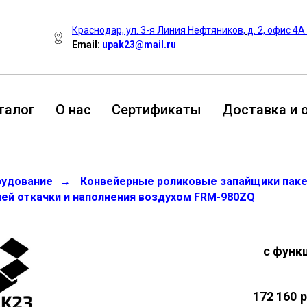
Краснодар, ул. 3-я Линия Нефтяников,
д. 2, офис 4А
Email:
upak23@mail.ru
талог
О нас
Сертификаты
Доставка и 
рудование
→
Конвейерные роликовые запайщики пак
ей откачки и наполнения воздухом FRM-980ZQ
с функ
172 160
р