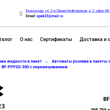
Краснодар, ул. 3-я Линия Нефтяников,
д. 2, офис 4А
Email:
upak23@mail.ru
талог
О нас
Сертификаты
Доставка и 
ва жидкости в пакет
→
Автоматы розлива в пакеты 
т BF-PPFGS-300 с перемешиванием
BF
295 759
р