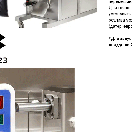
перемешива
Для точнос
установить
розлива мо
(датер, евро
*Для запу
воздушный