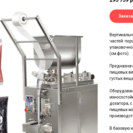
Заказа
Вертикальн
частей: по
упаковочно
(см.фото).
Предназнач
пищевых ве
густых вещ
Оборудован
износостой
дозатора, 
пищевых ма
производст
В базовую 