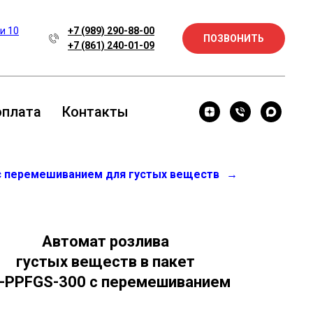
 и 10
+7 (989) 290-88-00
ПОЗВОНИТЬ
+7 (861) 240-01-09
оплата
Контакты
с перемешиванием для густых веществ
→
Автомат розлива
густых веществ в пакет
-PPFGS-300 с перемешиванием
.