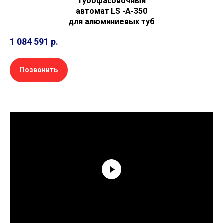
Тубофасовочный
автомат LS -А-350
для алюминиевых туб
1 084 591
р.
Позвонить