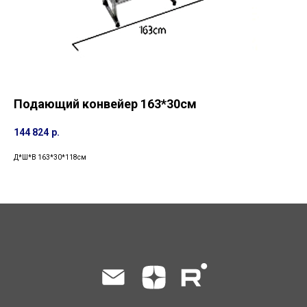
Подающий конвейер 163*30см
144 824
р.
Д*Ш*В 163*30*118см